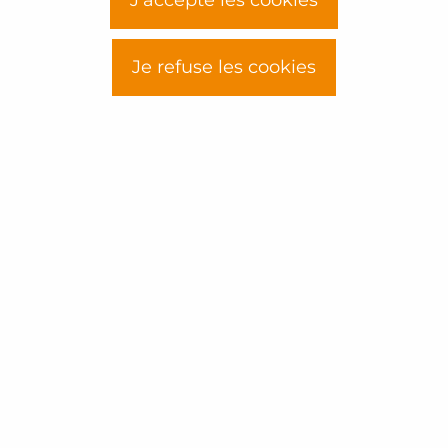
Je refuse les cookies
Trouver ma formation
Solutions sur-mesure
Agréments et Certifications