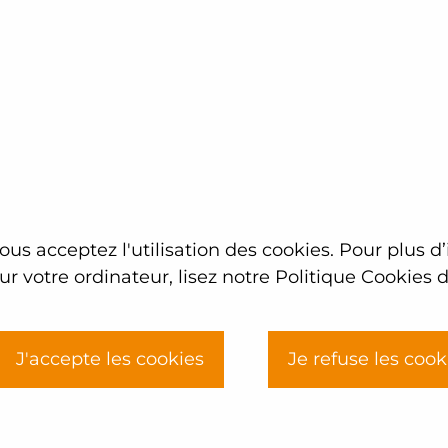
RADIOPROTECTION NIVEAU 2 OPTION RN
jours proposées
 SAVOIR COMMUN DU NUCLEAIRE NIVEAU 2 OPTION R
MUN DU NUCLEAIRE NIVEAU 2 ET COMPLEMENT SURE
RADIOPROTECTION NIVEAU 1 OPTION RN
us acceptez l'utilisation des cookies. Pour plus d
 RADIOPROTECTION NIVEAU 2 OPTION RN
r votre ordinateur, lisez notre Politique Cookies
J'accepte les cookies
Je refuse les cook
Trouver ma
Soluti