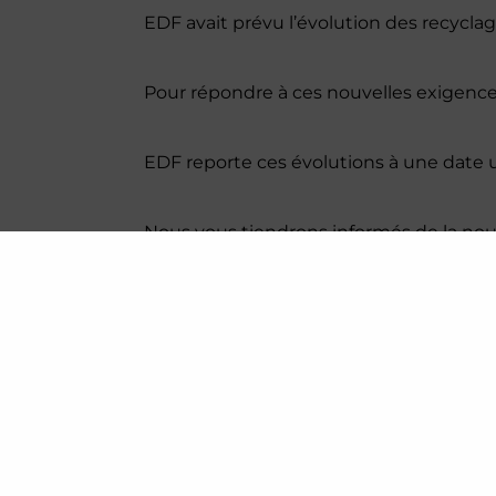
EDF avait prévu l’évolution des recyclag
Pour répondre à ces nouvelles exigence
EDF reporte ces évolutions à une date ul
Nous vous tiendrons informés de la nouv
Ainsi les formations suivantes sont reti
W203 - RECYCLAGE SAVOIR CO
J203 - FORMATION RECYCLAGE 