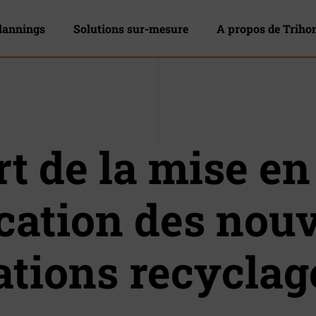
lannings
Solutions sur-mesure
A propos de Trih
t de la mise en
cation des nouv
tions recyclag