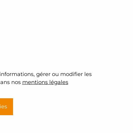
N
TE QUALITE
’informations, gérer ou modifier les
 dans nos
mentions légales
ies
ons sur-
Agréments et