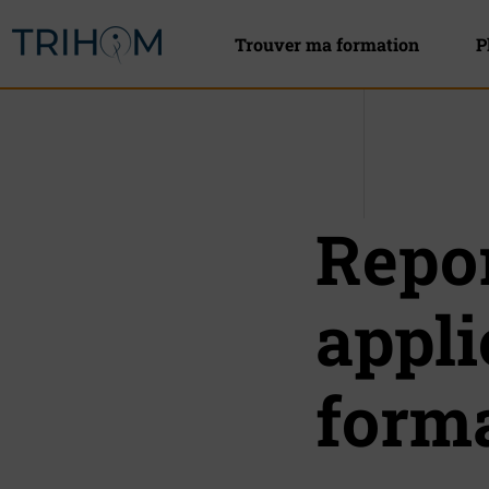
Go to header menu
Go to content
Go to footer
Trouver ma formation
P
Repor
appli
forma