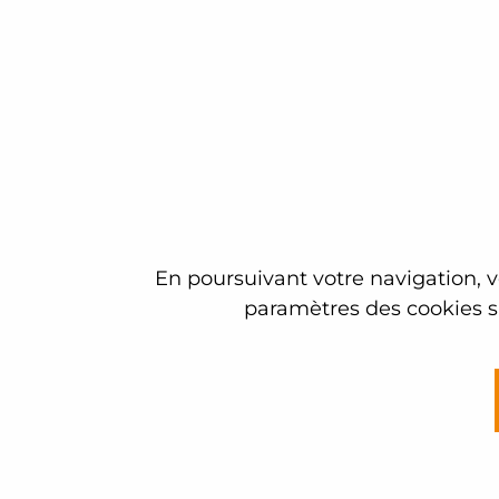
L203 - FORMATION RECYCLAGE 
Les formations suivantes sont donc tou
V200 - FORMATION RECYCLAGE
W201- RECYCLAGE SAVOIR COM
J200 - FORMATION RECYCLAGE 
En poursuivant votre navigation, vo
L200 - FORMATION RECYCLAGE
paramètres des cookies su