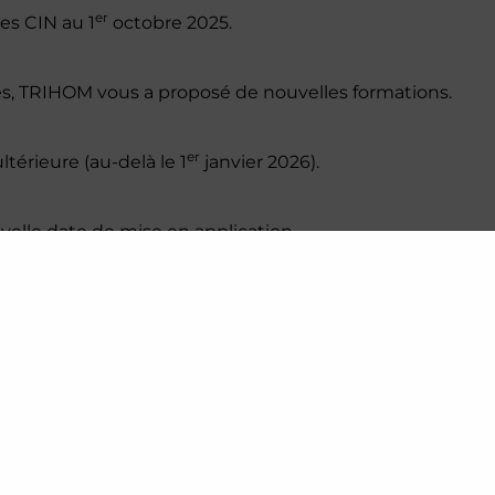
er
es CIN au 1
octobre 2025.
s, TRIHOM vous a proposé de nouvelles formations.
er
térieure (au-delà le 1
janvier 2026).
elle date de mise en application.
rées provisoirement de notre catalogue :
MMUN DU NUCLEAIRE NIVEAU 2 ET COMPLEMENT SUR
RADIOPROTECTION NIVEAU 1 OPTION RN