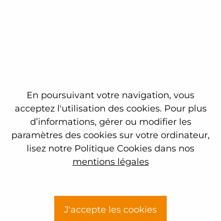
:
Filière nucléaire :
34978 stagiaires -
satisfaction sur atteinte des objectifs
stagiaires 98% - taux de réussite 97%
Industrie et tertiaire :
12518
stagiaires - satisfaction sur atteinte
des objectifs stagiaires 99% - taux de
réussite 98%
En poursuivant votre navigation, vous
Formations digitales :
2223
acceptez l'utilisation des cookies. Pour plus
stagiaires - satisfaction sur atteinte
d’informations, gérer ou modifier les
des objectifs stagiaires 94%
paramètres des cookies sur votre ordinateur,
lisez notre Politique Cookies dans nos
mentions légales
Un maillage territorial de
16 sites en France
pour
une offre de proximité portée par un réseau
d’experts apportant des solutions innovantes et
J'accepte les cookies