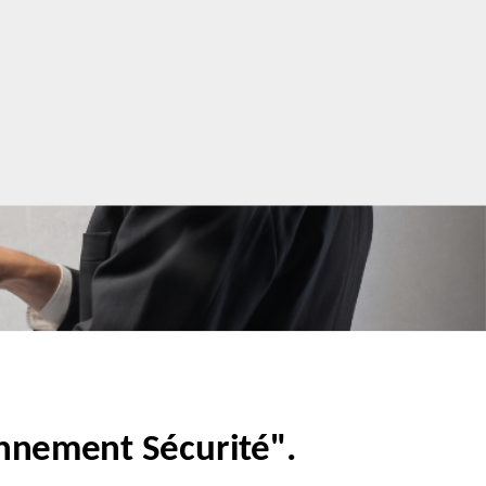
Bienvenue dans notre  ''Quizz d'autopositionnement Sécurité". 